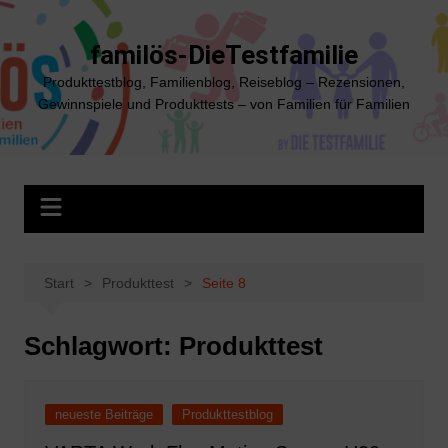
Zum
Inhalt
familös-DieTestfamilie
springen
Produkttestblog, Familienblog, Reiseblog – Rezensionen,
Gewinnspiele und Produkttests – von Familien für Familien
Start
Produkttest
Seite 8
Schlagwort:
Produkttest
neueste Beiträge
Produkttestblog