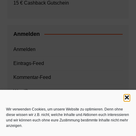
15 € Cashback Gutschein
Anmelden
Anmelden
Eintrags-Feed
Kommentar-Feed
WordPress.org
Wir verwenden Cookies, um unsere Website zu optimieren. Denn ohne
diese wissen wir z.B. nicht, welche Inhalte und Aktionen euch interessieren
Zahnarzt München
und wir können euch ohne eure Zustimmung bestimmte Inhalte nicht mehr
anzeigen.