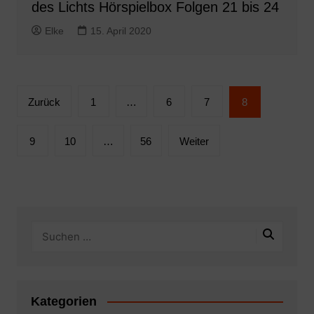
des Lichts Hörspielbox Folgen 21 bis 24
Elke
15. April 2020
Seitennummerierung
Zurück
1
…
6
7
8
der
Beiträge
9
10
…
56
Weiter
Kategorien