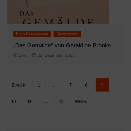
Buch Rezensionen
Rezensionen
„Das Gemälde“ von Geraldine Brooks
Elke
21. Dezember 2023
Seitennummerierung
Zurück
1
…
7
8
9
der
Beiträge
10
11
…
22
Weiter