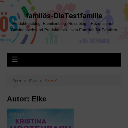
Zum
Inhalt
familös-DieTestfamilie
springen
Produkttestblog, Familienblog, Reiseblog – Rezensionen,
Gewinnspiele und Produkttests – von Familien für Familien
Start
Elke
Seite 9
Autor:
Elke