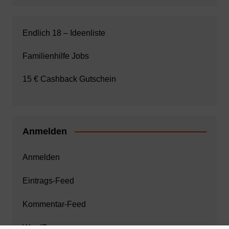
Endlich 18 – Ideenliste
Familienhilfe Jobs
15 € Cashback Gutschein
Anmelden
Anmelden
Eintrags-Feed
Kommentar-Feed
WordPress.org