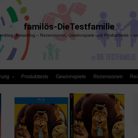
familös-DieTestfamilie
ienblog, Reiseblog – Rezensionen, Gewinnspiele und Produkttests – vo
rung
Produkttests
Gewinnspiele
Rezensionen
Rei