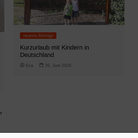
neueste Beiträge
Kurzurlaub mit Kindern in
Deutschland
Eva
26. Juni 2026
r