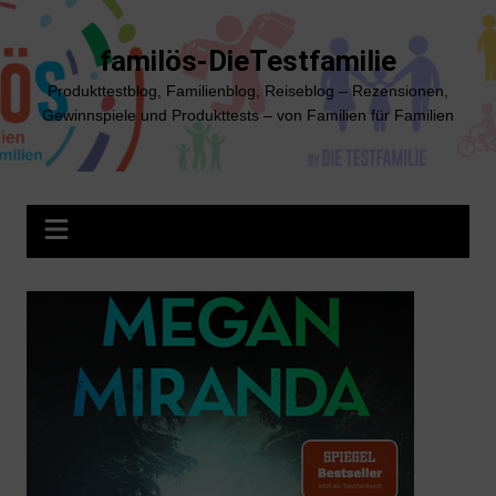
Zum
Inhalt
familös-DieTestfamilie
springen
Produkttestblog, Familienblog, Reiseblog – Rezensionen,
Gewinnspiele und Produkttests – von Familien für Familien