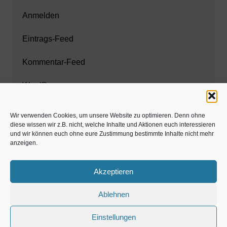
Anmelden
Eintrags-Feed
Kommentar-Feed
WordPress.org
Wir verwenden Cookies, um unsere Website zu optimieren. Denn ohne
diese wissen wir z.B. nicht, welche Inhalte und Aktionen euch interessieren
Zahnarzt München
und wir können euch ohne eure Zustimmung bestimmte Inhalte nicht mehr
anzeigen.
www.estaregistrierung.org – ESTA
Akzeptieren
Ablehnen
©familös - dieTestfamilie -
Einstellungen
Kolumne
Privates
Einschulung & Schulzeit