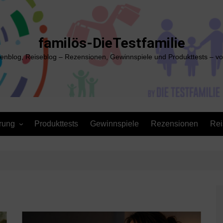
familös-DieTestfamilie
ienblog, Reiseblog – Rezensionen, Gewinnspiele und Produkttests – vo
rung
Produkttests
Gewinnspiele
Rezensionen
Rei