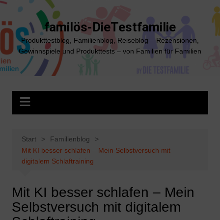
Zum
Inhalt
familös-DieTestfamilie
springen
Produkttestblog, Familienblog, Reiseblog – Rezensionen,
Gewinnspiele und Produkttests – von Familien für Familien
Start
Familienblog
Mit KI besser schlafen – Mein Selbstversuch mit
digitalem Schlaftraining
Mit KI besser schlafen – Mein
Selbstversuch mit digitalem