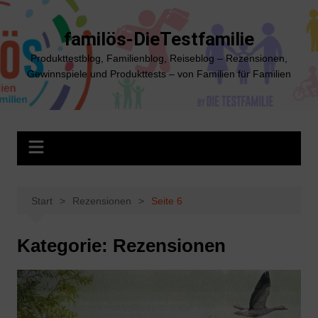
Zum
Inhalt
familös-DieTestfamilie
springen
Produkttestblog, Familienblog, Reiseblog – Rezensionen,
Gewinnspiele und Produkttests – von Familien für Familien
Start
Rezensionen
Seite 6
Kategorie:
Rezensionen