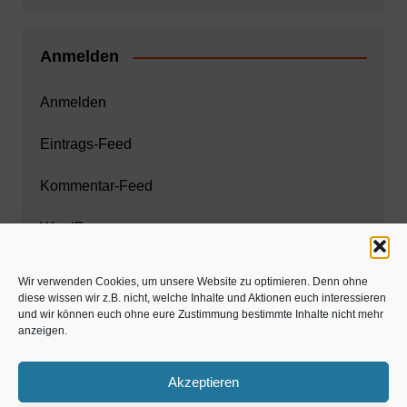
Anmelden
Anmelden
Eintrags-Feed
Kommentar-Feed
WordPress.org
Wir verwenden Cookies, um unsere Website zu optimieren. Denn ohne
diese wissen wir z.B. nicht, welche Inhalte und Aktionen euch interessieren
Zahnarzt München
und wir können euch ohne eure Zustimmung bestimmte Inhalte nicht mehr
anzeigen.
www.estaregistrierung.org – ESTA
Akzeptieren