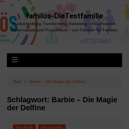
Zum
Inhalt
familös-DieTestfamilie
springen
Produkttestblog, Familienblog, Reiseblog – Rezensionen,
Gewinnspiele und Produkttests – von Familien für Familien
Start
Barbie – Die Magie der Delfine
Schlagwort:
Barbie – Die Magie
der Delfine
Film Kritik
Rezensionen