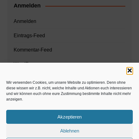
Anmelden
Anmelden
Eintrags-Feed
Kommentar-Feed
WordPress.org
Wir verwenden Cookies, um unsere Website zu optimieren. Denn ohne
diese wissen wir z.B. nicht, welche Inhalte und Aktionen euch interessieren
Zahnarzt München
und wir können euch ohne eure Zustimmung bestimmte Inhalte nicht mehr
anzeigen.
www.estaregistrierung.org – ESTA
Akzeptieren
Ablehnen
©familös - dieTestfamilie -