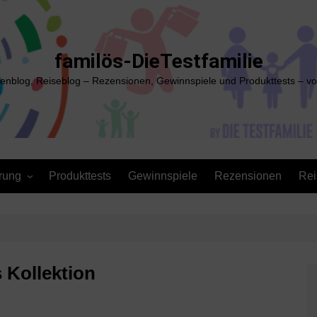
familös-DieTestfamilie
ienblog, Reiseblog – Rezensionen, Gewinnspiele und Produkttests – vo
rung
Produkttests
Gewinnspiele
Rezensionen
Rei
 Kollektion