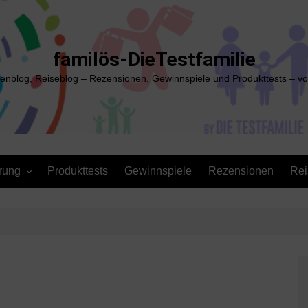
familös-DieTestfamilie
ienblog, Reiseblog – Rezensionen, Gewinnspiele und Produkttests – vo
rung
Produkttests
Gewinnspiele
Rezensionen
Rei