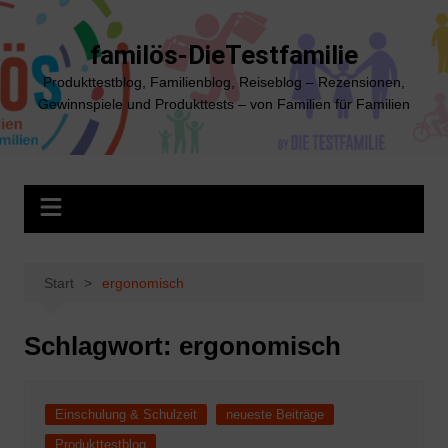
Zum
Inhalt
familös-DieTestfamilie
springen
Produkttestblog, Familienblog, Reiseblog – Rezensionen,
Gewinnspiele und Produkttests – von Familien für Familien
Start
ergonomisch
Schlagwort:
ergonomisch
Einschulung & Schulzeit
neueste Beiträge
Produkttestblog