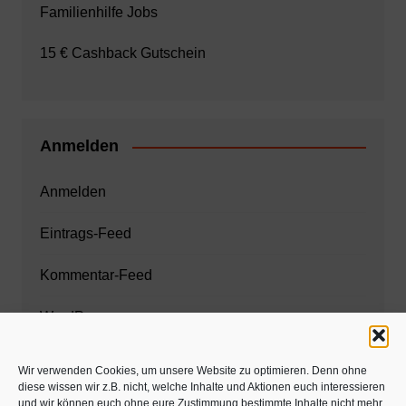
Familienhilfe Jobs
15 € Cashback Gutschein
Anmelden
Anmelden
Eintrags-Feed
Kommentar-Feed
WordPress.org
Wir verwenden Cookies, um unsere Website zu optimieren. Denn ohne
diese wissen wir z.B. nicht, welche Inhalte und Aktionen euch interessieren
Zahnarzt München
und wir können euch ohne eure Zustimmung bestimmte Inhalte nicht mehr