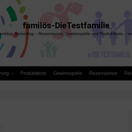
familös-DieTestfamilie
ienblog, Reiseblog – Rezensionen, Gewinnspiele und Produkttests – vo
rung
Produkttests
Gewinnspiele
Rezensionen
Rei