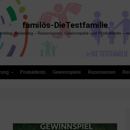
familös-DieTestfamilie
ienblog, Reiseblog – Rezensionen, Gewinnspiele und Produkttests – vo
rung
Produkttests
Gewinnspiele
Rezensionen
Rei