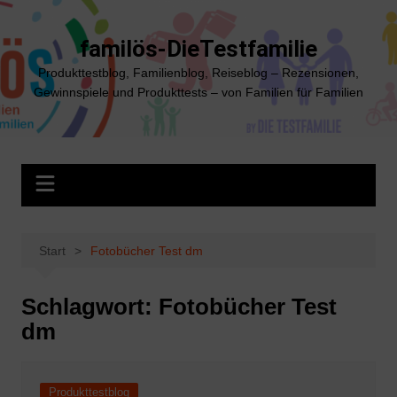
Zum
Inhalt
familös-DieTestfamilie
springen
Produkttestblog, Familienblog, Reiseblog – Rezensionen,
Gewinnspiele und Produkttests – von Familien für Familien
Start
Fotobücher Test dm
Schlagwort:
Fotobücher Test
dm
Produkttestblog