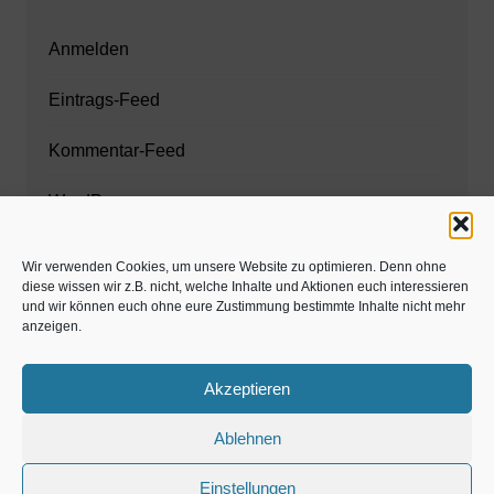
Anmelden
Eintrags-Feed
Kommentar-Feed
WordPress.org
Wir verwenden Cookies, um unsere Website zu optimieren. Denn ohne
diese wissen wir z.B. nicht, welche Inhalte und Aktionen euch interessieren
Zahnarzt München
und wir können euch ohne eure Zustimmung bestimmte Inhalte nicht mehr
anzeigen.
www.estaregistrierung.org – ESTA
Akzeptieren
Ablehnen
©familös - dieTestfamilie -
Einstellungen