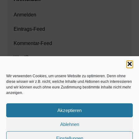
Anmelden
Eintrags-Feed
Kommentar-Feed
WordPress.org
Wir verwenden Cookies, um unsere Website zu optimieren. Denn ohne
diese wissen wir z.B. nicht, welche Inhalte und Aktionen euch interessieren
Zahnarzt München
und wir können euch ohne eure Zustimmung bestimmte Inhalte nicht mehr
anzeigen.
www.estaregistrierung.org – ESTA
Akzeptieren
Ablehnen
©familös - dieTestfamilie -
Einstellungen