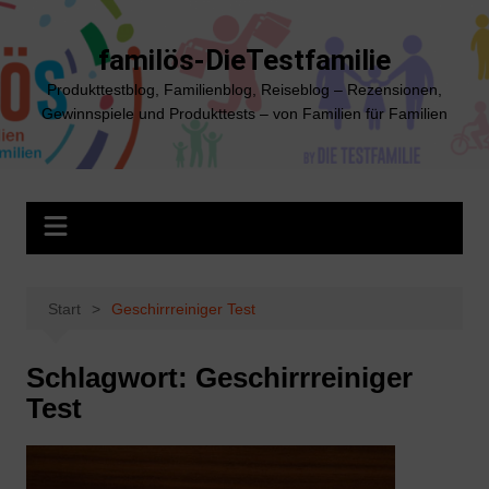
Zum
Inhalt
familös-DieTestfamilie
springen
Produkttestblog, Familienblog, Reiseblog – Rezensionen,
Gewinnspiele und Produkttests – von Familien für Familien
Start
Geschirrreiniger Test
Schlagwort:
Geschirrreiniger
Test