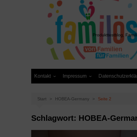
Zum
Inhalt
springen
Produkttestblog, Famil
Kontakt
Impressum
Datenschutzerklä
Presse
Cookie-Richtlinie (EU)
Daten anfordern /
Media Kit
Löschantrag
Start
HOBEA-Germany
Seite 2
Schlagwort:
HOBEA-Germa