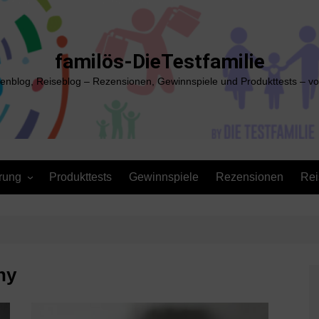
familös-DieTestfamilie
ienblog, Reiseblog – Rezensionen, Gewinnspiele und Produkttests – vo
rung
Produkttests
Gewinnspiele
Rezensionen
Rei
ny