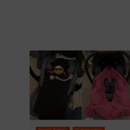
neueste Beiträge
Produkttestblog