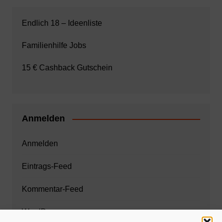
Endlich 18 – Ideenliste
Familienhilfe Jobs
15 € Cashback Gutschein
Anmelden
Anmelden
Eintrags-Feed
Kommentar-Feed
WordPress.org