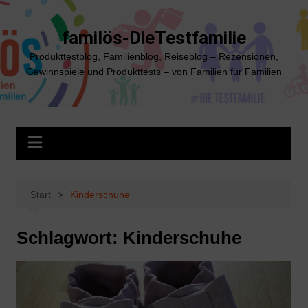
Zum
Inhalt
familös-DieTestfamilie
springen
Produkttestblog, Familienblog, Reiseblog – Rezensionen,
Gewinnspiele und Produkttests – von Familien für Familien
Start
Kinderschuhe
Schlagwort:
Kinderschuhe