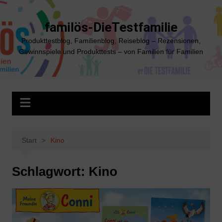
Zum
Inhalt
familös-DieTestfamilie
springen
Produkttestblog, Familienblog, Reiseblog – Rezensionen,
Gewinnspiele und Produkttests – von Familien für Familien
Start
Kino
Schlagwort:
Kino