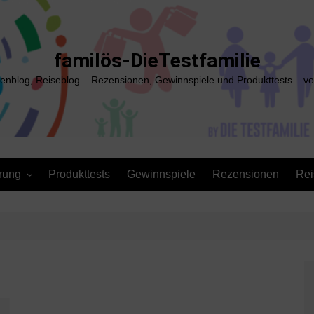
familös-DieTestfamilie
ienblog, Reiseblog – Rezensionen, Gewinnspiele und Produkttests – vo
rung
Produkttests
Gewinnspiele
Rezensionen
Rei