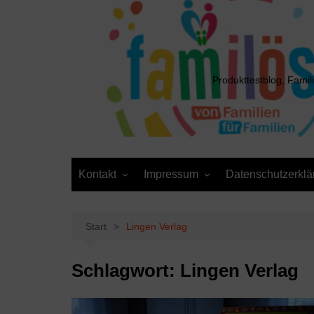
Zum
Inhalt
springen
Produkttestblog, Famil
Kontakt
Impressum
Datenschutzerklä
Presse
Cookie-Richtlinie (EU)
Daten anfordern /
Media Kit
Löschantrag
Start
Lingen Verlag
Schlagwort:
Lingen Verlag