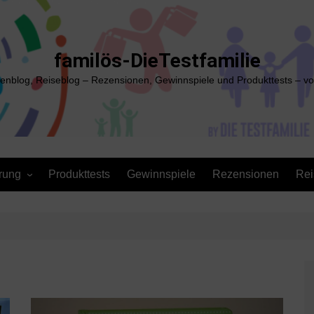
familös-DieTestfamilie
ienblog, Reiseblog – Rezensionen, Gewinnspiele und Produkttests – vo
rung
Produkttests
Gewinnspiele
Rezensionen
Rei