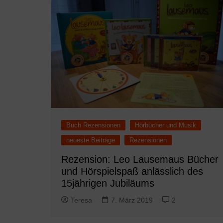
Buch Rezensionen
Hörbücher und Musik
neueste Beiträge
Rezensionen
Rezension: Leo Lausemaus Bücher
und Hörspielspaß anlässlich des
15jährigen Jubiläums
Teresa
7. März 2019
2