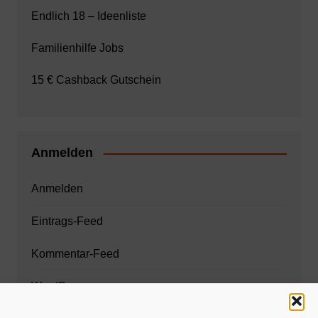
Endlich 18 – Ideenliste
Familienhilfe Jobs
15 € Cashback Gutschein
Anmelden
Anmelden
Eintrags-Feed
Kommentar-Feed
WordPress.org