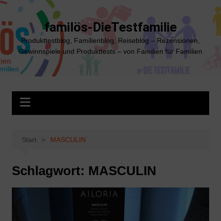
Zum
Inhalt
familös-DieTestfamilie
springen
Produkttestblog, Familienblog, Reiseblog – Rezensionen,
Gewinnspiele und Produkttests – von Familien für Familien
Start
MASCULIN
Schlagwort:
MASCULIN