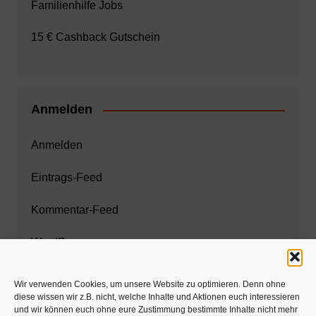
Familienhilfe Jobs
15 € Cashback Gutschein
Anmelden
Anmelden
Eintrags-Feed
Kommentar-Feed
WordPress.org
Wir verwenden Cookies, um unsere Website zu optimieren. Denn ohne
diese wissen wir z.B. nicht, welche Inhalte und Aktionen euch interessieren
Zahnarzt München
und wir können euch ohne eure Zustimmung bestimmte Inhalte nicht mehr