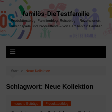
Zum
Inhalt
familös-DieTestfamilie
springen
Produkttestblog, Familienblog, Reiseblog – Rezensionen,
Gewinnspiele und Produkttests – von Familien für Familien
Start
Neue Kollektion
Schlagwort:
Neue Kollektion
neueste Beiträge
Produkttestblog