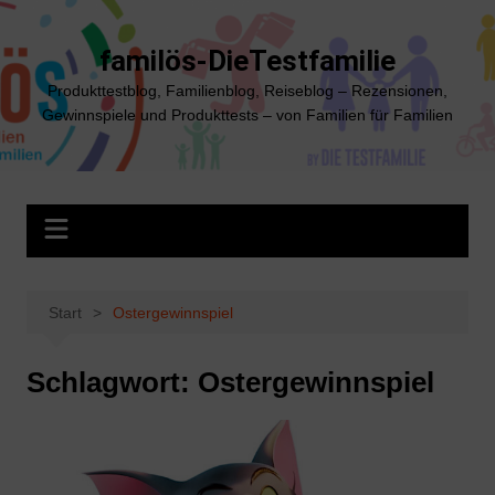
Zum
Inhalt
familös-DieTestfamilie
springen
Produkttestblog, Familienblog, Reiseblog – Rezensionen,
Gewinnspiele und Produkttests – von Familien für Familien
Start
Ostergewinnspiel
Schlagwort:
Ostergewinnspiel