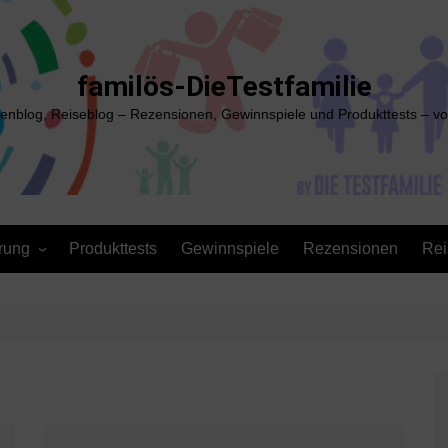
familös-DieTestfamilie
ienblog, Reiseblog – Rezensionen, Gewinnspiele und Produkttests – vo
rung
Produkttests
Gewinnspiele
Rezensionen
Rei