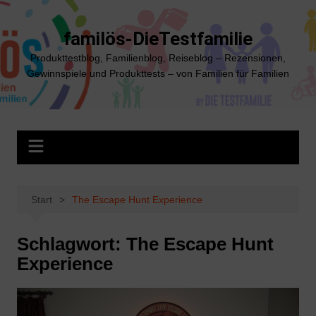
Zum
Inhalt
familös-DieTestfamilie
springen
Produkttestblog, Familienblog, Reiseblog – Rezensionen,
Gewinnspiele und Produkttests – von Familien für Familien
Start
The Escape Hunt Experience
Schlagwort:
The Escape Hunt
Experience