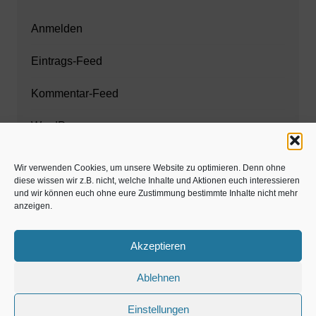
Anmelden
Eintrags-Feed
Kommentar-Feed
WordPress.org
Wir verwenden Cookies, um unsere Website zu optimieren. Denn ohne
diese wissen wir z.B. nicht, welche Inhalte und Aktionen euch interessieren
Zahnarzt München
und wir können euch ohne eure Zustimmung bestimmte Inhalte nicht mehr
anzeigen.
www.estaregistrierung.org – ESTA
Akzeptieren
Ablehnen
©familös - dieTestfamilie -
Einstellungen