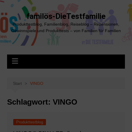
Zum
Inhalt
familös-DieTestfamilie
springen
Produkttestblog, Familienblog, Reiseblog – Rezensionen,
Gewinnspiele und Produkttests – von Familien für Familien
Start
VINGO
Schlagwort:
VINGO
Produkttestblog