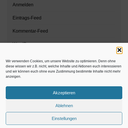
Anmelden
Eintrags-Feed
Kommentar-Feed
WordPress.org
Wir verwenden Cookies, um unsere Website zu optimieren. Denn ohne
diese wissen wir z.B. nicht, welche Inhalte und Aktionen euch interessieren
Zahnarzt München
und wir können euch ohne eure Zustimmung bestimmte Inhalte nicht mehr
anzeigen.
www.estaregistrierung.org – ESTA
Akzeptieren
Ablehnen
©familös - dieTestfamilie -
Einstellungen
Kolumne
Privates
Einschulung & Schulzeit