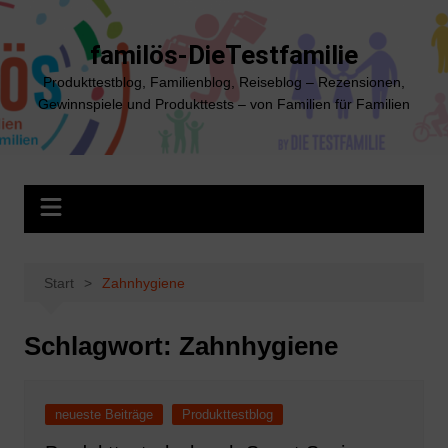
Zum
Inhalt
familös-DieTestfamilie
springen
Produkttestblog, Familienblog, Reiseblog – Rezensionen,
Gewinnspiele und Produkttests – von Familien für Familien
Start
Zahnhygiene
Schlagwort:
Zahnhygiene
neueste Beiträge
Produkttestblog