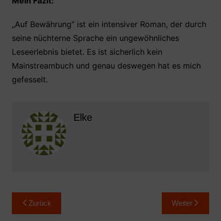
Mein Fazit:
„Auf Bewährung“ ist ein intensiver Roman, der durch
seine nüchterne Sprache ein ungewöhnliches
Leseerlebnis bietet. Es ist sicherlich kein
Mainstreambuch und genau deswegen hat es mich
gefesselt.
Elke
Beitragsnavigation
Zurück
Weiter