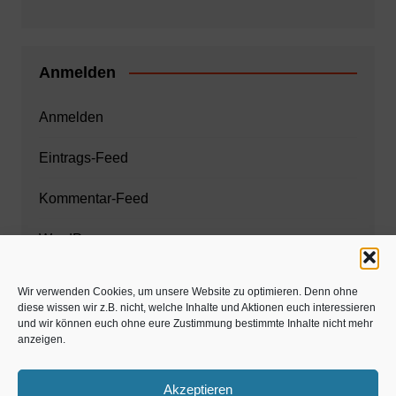
Anmelden
Anmelden
Eintrags-Feed
Kommentar-Feed
WordPress.org
Wir verwenden Cookies, um unsere Website zu optimieren. Denn ohne
diese wissen wir z.B. nicht, welche Inhalte und Aktionen euch interessieren
Zahnarzt München
und wir können euch ohne eure Zustimmung bestimmte Inhalte nicht mehr
anzeigen.
www.estaregistrierung.org – ESTA
Akzeptieren