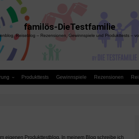
familös-DieTestfamilie
ienblog, Reiseblog – Rezensionen, Gewinnspiele und Produkttests – vo
rung
Produkttests
Gewinnspiele
Rezensionen
Rei
 dem eigenen Produkttestblog. In meinem Blog schreibe ich