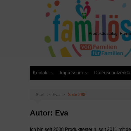
Zum
Inhalt
springen
Produkttestblog, Famil
Kontakt
Impressum
Datenschutzerklä
Presse
Cookie-Richtlinie (EU)
Daten anfordern /
Media Kit
Löschantrag
Start
Eva
Seite 289
Autor:
Eva
Ich bin seit 2008 Produkttesterin, seit 2011 mit