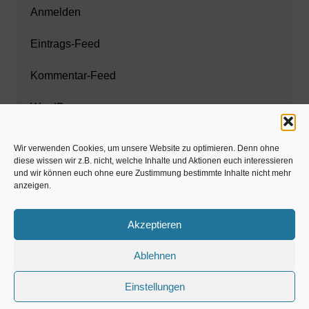
Anmelden
Eintrags-Feed
Kommentar-Feed
WordPress.org
Wir verwenden Cookies, um unsere Website zu optimieren. Denn ohne
diese wissen wir z.B. nicht, welche Inhalte und Aktionen euch interessieren
Zahnarzt München
und wir können euch ohne eure Zustimmung bestimmte Inhalte nicht mehr
anzeigen.
www.estaregistrierung.org – ESTA
Akzeptieren
Ablehnen
©familös - dieTestfamilie -
Einstellungen
Kolumne
Privates
Einschulung & Schulzeit