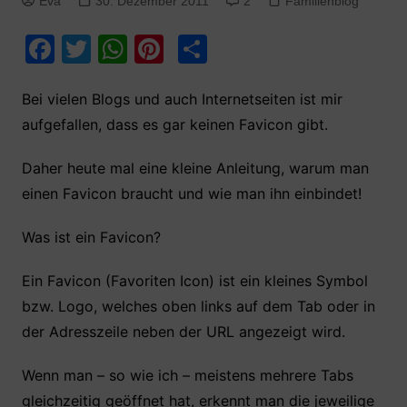
Eva
30. Dezember 2011
2
Familienblog
F
T
W
Pi
T
a
w
h
nt
ei
c
itt
at
er
le
Bei vielen Blogs und auch Internetseiten ist mir
aufgefallen, dass es gar keinen Favicon gibt.
e
er
s
e
n
b
A
st
Daher heute mal eine kleine Anleitung, warum man
o
p
einen Favicon braucht und wie man ihn einbindet!
o
p
Was ist ein Favicon?
k
Ein Favicon (Favoriten Icon) ist ein kleines Symbol
bzw. Logo, welches oben links auf dem Tab oder in
der Adresszeile neben der URL angezeigt wird.
Wenn man – so wie ich – meistens mehrere Tabs
gleichzeitig geöffnet hat, erkennt man die jeweilige