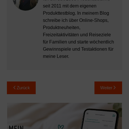
seit 2011 mit dem eigenen
Produkttestblog. In meinem Blog
schreibe ich über Online-Shops,
Produktneuheiten,
Freizeitaktivitäten und Reiseziele
für Familien und starte wöchentlich
Gewinnspiele und Testaktionen für
meine Leser.
Beitragsnavigation
Zurück
Weiter