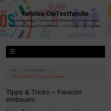
Zum
Inhalt
familös-DieTestfamilie
springen
Produkttestblog, Familienblog, Reiseblog – Rezensionen,
Gewinnspiele und Produkttests – von Familien für Familien
Start
Familienblog
Tipps & Tricks – Favicon einbauen
Tipps & Tricks – Favicon
einbauen