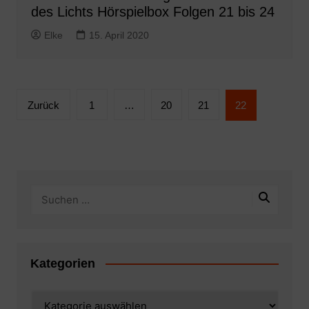
des Lichts Hörspielbox Folgen 21 bis 24
Elke
15. April 2020
Seitennummerierung
Zurück
1
…
20
21
22
der
Beiträge
Kategorien
Kategorien