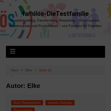
Zum
Inhalt
familös-DieTestfamilie
springen
Produkttestblog, Familienblog, Reiseblog – Rezensionen,
Gewinnspiele und Produkttests – von Familien für Familien
Start
Elke
Seite 22
Autor:
Elke
Buch Rezensionen
neueste Beiträge
Rezensionen