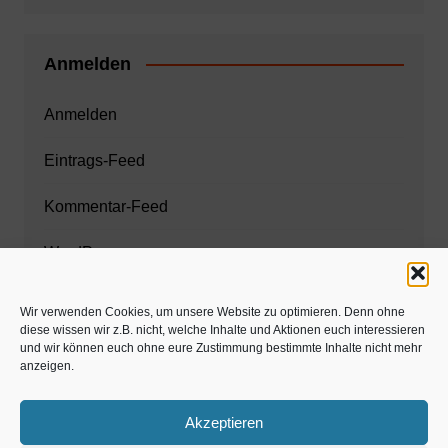
Anmelden
Anmelden
Eintrags-Feed
Kommentar-Feed
WordPress.org
Wir verwenden Cookies, um unsere Website zu optimieren. Denn ohne
diese wissen wir z.B. nicht, welche Inhalte und Aktionen euch interessieren
Zahnarzt München
und wir können euch ohne eure Zustimmung bestimmte Inhalte nicht mehr
anzeigen.
www.estaregistrierung.org – ESTA
Akzeptieren