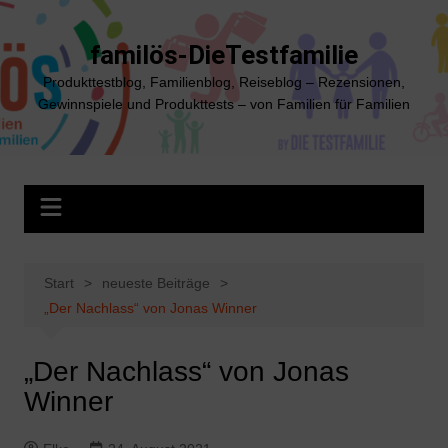
Zum
Inhalt
familös-DieTestfamilie
springen
Produkttestblog, Familienblog, Reiseblog – Rezensionen,
Gewinnspiele und Produkttests – von Familien für Familien
Start
neueste Beiträge
„Der Nachlass“ von Jonas Winner
„Der Nachlass“ von Jonas
Winner