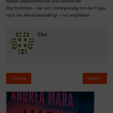
diesen ungewöhnlichen und raffinierten
Psychothriller – der sich hintergründig mit der Frage
nach der Moral beschäftigt – nur empfehlen.
Elke
Beitragsnavigation
Zurück
Weiter