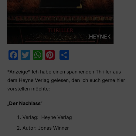
F
T
W
Pi
T
a
w
h
nt
ei
c
itt
at
er
le
*Anzeige* Ich habe einen spannenden Thriller aus
dem Heyne Verlag gelesen, den ich euch gerne hier
e
er
s
e
n
vorstellen möchte:
b
A
st
o
p
„
Der Nachlass“
o
p
Verlag: ‎ Heyne Verlag
k
Autor: Jonas Winner