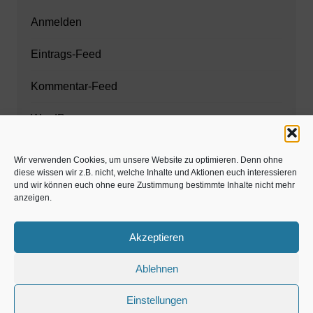
Anmelden
Eintrags-Feed
Kommentar-Feed
WordPress.org
Wir verwenden Cookies, um unsere Website zu optimieren. Denn ohne
diese wissen wir z.B. nicht, welche Inhalte und Aktionen euch interessieren
Zahnarzt München
und wir können euch ohne eure Zustimmung bestimmte Inhalte nicht mehr
anzeigen.
www.estaregistrierung.org – ESTA
Akzeptieren
Ablehnen
©familös - dieTestfamilie -
Einstellungen
Kolumne
Privates
Einschulung & Schulzeit