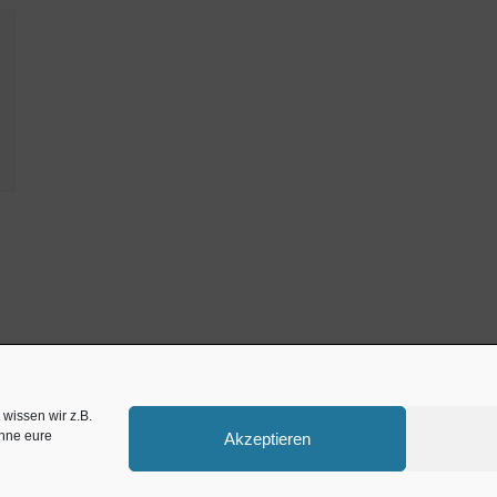
Zahnarzt München
w
wissen wir z.B.
ohne eure
Akzeptieren