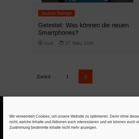
neueste Beiträge
Getestet: Was können die neuen
Smartphones?
Gast
17. März 2020
Seitennummerierung
Zurück
1
2
der
Beiträge
Wir verwenden Cookies, um unsere Website zu optimieren. Denn ohne diese 
nicht, welche Inhalte und Aktionen euch interessieren und wir können euch 
Zustimmung bestimmte Inhalte nicht mehr anzeigen.
©familös - dieTestfamilie -