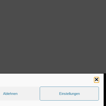
ww.estaregistrierung.org – ESTA
Ablehnen
Einstellungen
Kolumne
Privates
Einschulung & Schulzeit