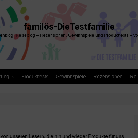
familös-DieTestfamilie
ienblog, Reiseblog – Rezensionen, Gewinnspiele und Produkttests – vo
rung
Produkttests
Gewinnspiele
Rezensionen
Rei
 von unseren Lesern, die hin und wieder Produkte für uns