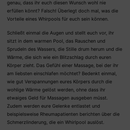
genau, dass ihr euch diesen Wunsch wohl nie
e
er
s
e
n
erfüllen könnt? Falsch! Überlegt doch mal, was die
b
A
st
Vorteile eines Whirpools für euch sein können.
o
p
o
p
Schließt einmal die Augen und stellt euch vor, ihr
k
sitzt in dem warmen Pool, das Rauschen und
Sprudeln des Wassers, die Stille drum herum und die
Wärme, die sich wie ein Blitzschlag durch euren
Körper zieht. Das Gefühl einer Massage, bei der ihr
am liebsten einschlafen möchtet? Bedenkt einmal,
wie gut Verspannungen eures Körpers durch die
wohlige Wärme gelöst werden, ohne dass ihr
etwaiges Geld für Massagen ausgeben müsst.
Zudem werden eure Gelenke entlastet und
beispielsweise Rheumapatienten berichten über die
Schmerzlinderung, die ein Whirlpool auslöst.