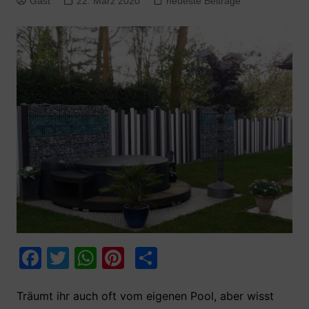
Gast
22. März 2020
neueste Beiträge
F
T
W
Pi
T
a
w
h
nt
ei
c
itt
at
er
le
Träumt ihr auch oft vom eigenen Pool, aber wisst