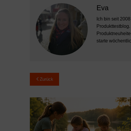
Eva
Ich bin seit 200
Produkttestblog.
Produktneuheiten
starte wöchentli
Beitragsnavigation
Zurück