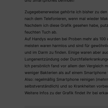
und Smartphones befindet!
b
A
st
o
p
Zugegebenerweise gehörte ich bisher zu den
o
p
nach dem Telefonieren, wenn mal wieder Mak
k
Nachdem ich diese Grafik gesehen habe, put
feuchten Tuch ab.
Auf Handys wurden bei Proben mehr als 100 u
meisten waren harmlos und sind für gewöhnli
und im Darm zu finden. Einige waren aber au
Lungenentzündung oder Durchfallerkrankunge
Ich persönlich fand vor allem den Vergleich mit
weniger Bakterien als auf einem Smartphone *
Also: regelmäßig Smartphone reinigen (mehr
selbstverständlich) und so Krankheiten vorbe
Weitere Infos zu der Grafik findet ihr bei erkae