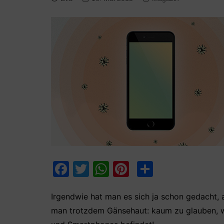
F
T
W
Pi
T
a
w
h
nt
ei
c
itt
at
er
le
Irgendwie hat man es sich ja schon gedacht,
man trotzdem Gänsehaut: kaum zu glauben, wa
e
er
s
e
n