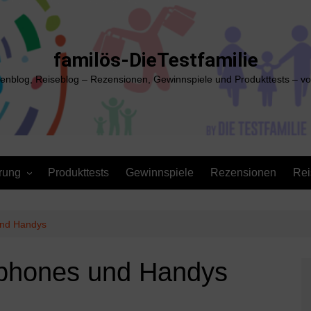
familös-DieTestfamilie
ienblog, Reiseblog – Rezensionen, Gewinnspiele und Produkttests – vo
rung
Produkttests
Gewinnspiele
Rezensionen
Rei
und Handys
tphones und Handys