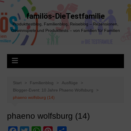
Zum
Inhalt
familös-DieTestfamilie
springen
Produkttestblog, Familienblog, Reiseblog – Rezensionen,
Gewinnspiele und Produkttests – von Familien für Familien
Start
Familienblog
Ausflüge
Blogger-Event: 10 Jahre Phaeno Wolfsburg
phaeno wolfsburg (14)
phaeno wolfsburg (14)
F
T
W
Pi
T