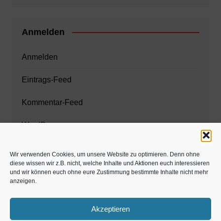
Anmelden
Anmelden
Eintrags-Feed
Kommentar-Feed
WordPress.org
Wir verwenden Cookies, um unsere Website zu optimieren. Denn ohne
diese wissen wir z.B. nicht, welche Inhalte und Aktionen euch interessieren
Zahnarzt München
und wir können euch ohne eure Zustimmung bestimmte Inhalte nicht mehr
anzeigen.
www.estaregistrierung.org – ESTA
Akzeptieren