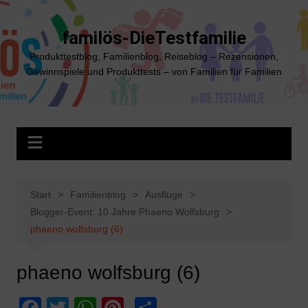
Zum
Inhalt
familös-DieTestfamilie
springen
Produkttestblog, Familienblog, Reiseblog – Rezensionen,
Gewinnspiele und Produkttests – von Familien für Familien
Start
Familienblog
Ausflüge
Blogger-Event: 10 Jahre Phaeno Wolfsburg
phaeno wolfsburg (6)
phaeno wolfsburg (6)
F
T
W
Pi
T