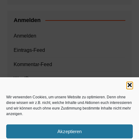
Anmelden
Anmelden
Eintrags-Feed
Kommentar-Feed
WordPress.org
Wir verwenden Cookies, um unsere Website zu optimieren. Denn ohne
diese wissen wir z.B. nicht, welche Inhalte und Aktionen euch interessieren
Zahnarzt München
und wir können euch ohne eure Zustimmung bestimmte Inhalte nicht mehr
anzeigen.
www.estaregistrierung.org – ESTA
Akzeptieren