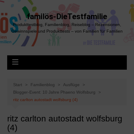
Zum
Inhalt
familös-DieTestfamilie
springen
Produkttestblog, Familienblog, Reiseblog – Rezensionen,
Gewinnspiele und Produkttests – von Familien für Familien
Start
Familienblog
Ausflüge
Blogger-Event: 10 Jahre Phaeno Wolfsburg
ritz carlton autostadt wolfsburg (4)
ritz carlton autostadt wolfsburg
(4)