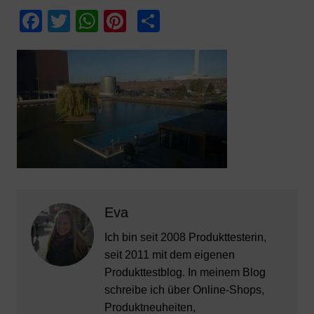
F
T
W
Pi
T
a
w
h
nt
ei
c
itt
at
er
le
e
er
s
e
n
b
A
st
o
p
o
p
k
Eva
Ich bin seit 2008 Produkttesterin,
seit 2011 mit dem eigenen
Produkttestblog. In meinem Blog
schreibe ich über Online-Shops,
Produktneuheiten,