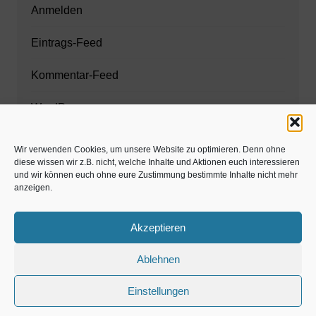
Anmelden
Eintrags-Feed
Kommentar-Feed
WordPress.org
Wir verwenden Cookies, um unsere Website zu optimieren. Denn ohne
diese wissen wir z.B. nicht, welche Inhalte und Aktionen euch interessieren
Zahnarzt München
und wir können euch ohne eure Zustimmung bestimmte Inhalte nicht mehr
anzeigen.
www.estaregistrierung.org – ESTA
Akzeptieren
Ablehnen
©familös - dieTestfamilie -
Einstellungen
Kolumne
Privates
Einschulung & Schulzeit