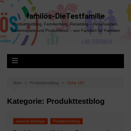
Zum
Inhalt
familös-DieTestfamilie
springen
Produkttestblog, Familienblog, Reiseblog – Rezensionen,
Gewinnspiele und Produkttests – von Familien für Familien
Start
Produkttestblog
Seite 187
Kategorie:
Produkttestblog
neueste Beiträge
Produkttestblog