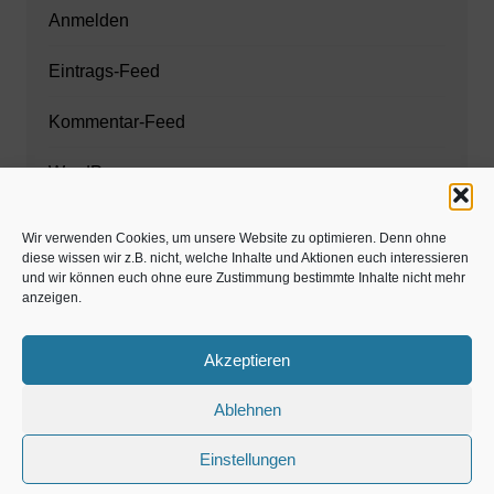
Anmelden
Eintrags-Feed
Kommentar-Feed
WordPress.org
Wir verwenden Cookies, um unsere Website zu optimieren. Denn ohne
diese wissen wir z.B. nicht, welche Inhalte und Aktionen euch interessieren
Zahnarzt München
und wir können euch ohne eure Zustimmung bestimmte Inhalte nicht mehr
anzeigen.
www.estaregistrierung.org – ESTA
Akzeptieren
Ablehnen
©familös - dieTestfamilie -
Einstellungen
Kolumne
Privates
Einschulung & Schulzeit