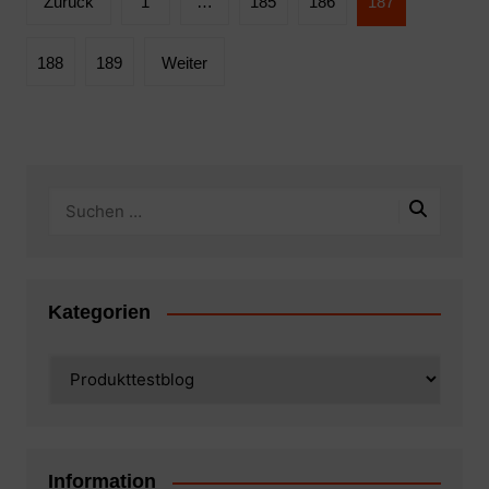
Zurück
1
…
185
186
187
der
Beiträge
188
189
Weiter
Kategorien
Kategorien
Information