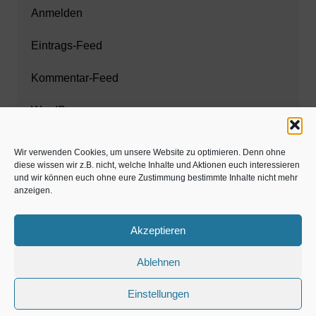
Anmelden
Eintrags-Feed
Kommentar-Feed
WordPress.org
Wir verwenden Cookies, um unsere Website zu optimieren. Denn ohne
diese wissen wir z.B. nicht, welche Inhalte und Aktionen euch interessieren
Zahnarzt München
und wir können euch ohne eure Zustimmung bestimmte Inhalte nicht mehr
anzeigen.
www.estaregistrierung.org – ESTA
Akzeptieren
Ablehnen
©familös - dieTestfamilie -
Einstellungen
Kolumne
Privates
Einschulung & Schulzeit