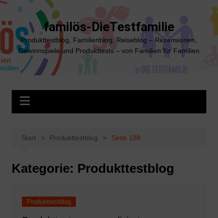
Zum
Inhalt
familös-DieTestfamilie
springen
Produkttestblog, Familienblog, Reiseblog – Rezensionen,
Gewinnspiele und Produkttests – von Familien für Familien
Start
Produkttestblog
Seite 188
Kategorie:
Produkttestblog
Produkttestblog