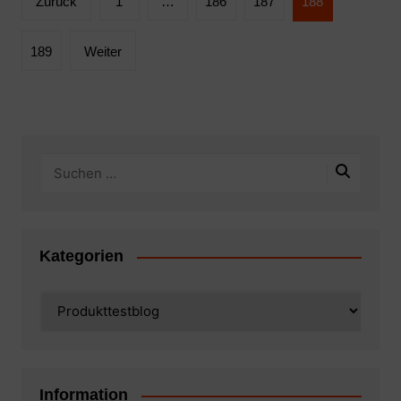
Zurück
1
…
186
187
188
der
Beiträge
189
Weiter
Kategorien
Kategorien
Information