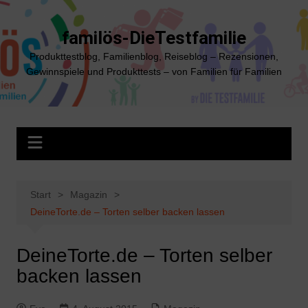
Zum
Inhalt
familös-DieTestfamilie
springen
Produkttestblog, Familienblog, Reiseblog – Rezensionen,
Gewinnspiele und Produkttests – von Familien für Familien
Start
Magazin
DeineTorte.de – Torten selber backen lassen
DeineTorte.de – Torten selber
backen lassen