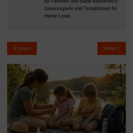
für Familien und starte wöchentlich
Gewinnspiele und Testaktionen für
meine Leser.
Beitragsnavigation
Zurück
Weiter