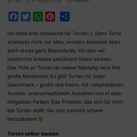
Eva
4. August 2015
Magazin
F
T
W
Pi
T
a
w
h
nt
ei
c
itt
at
er
le
Ich habe eine Schwäche für Torten :). Denn Torte
schmeckt nicht nur allen, sondern bedeutet eben
e
er
s
e
n
auch etwas ganz Besonderes, mit dem wir
b
A
st
bestimmte Anlässe gebührend feiern können.
o
p
Das Tolle an Torten ist meiner Meinung nach ihre
o
p
große Bandbreite. Es gibt Torten für jeden
k
Geschmack – große und kleine, mit verschiedenen
Aromen, unterschiedlichem Aussehen und in allen
möglichen Farben. Das Problem, das sich für mich
bei Torten stellt: Sie sind ziemlich schwer
herzustellen!
Torten selber backen