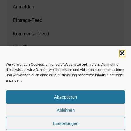
Anmelden
Eintrags-Feed
Kommentar-Feed
WordPress.org
Wir verwenden Cookies, um unsere Website zu optimieren. Denn ohne
diese wissen wir z.B. nicht, welche Inhalte und Aktionen euch interessieren
Zahnarzt München
und wir können euch ohne eure Zustimmung bestimmte Inhalte nicht mehr
anzeigen.
www.estaregistrierung.org – ESTA
Akzeptieren
Ablehnen
©familös - dieTestfamilie -
Einstellungen
Kolumne
Privates
Einschulung & Schulzeit