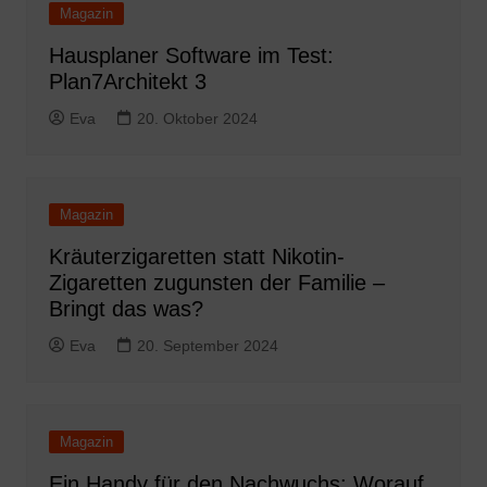
Magazin
Hausplaner Software im Test:
Plan7Architekt 3
Eva
20. Oktober 2024
Magazin
Kräuterzigaretten statt Nikotin-
Zigaretten zugunsten der Familie –
Bringt das was?
Eva
20. September 2024
Magazin
Ein Handy für den Nachwuchs: Worauf