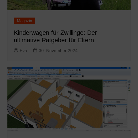
Magazin
Kinderwagen für Zwillinge: Der
ultimative Ratgeber für Eltern
Eva
30. November 2024