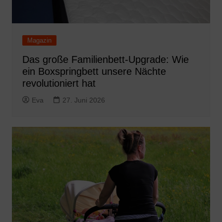
Magazin
Das große Familienbett-Upgrade: Wie
ein Boxspringbett unsere Nächte
revolutioniert hat
Eva
27. Juni 2026