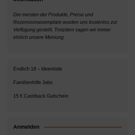
Die meisten der Produkte, Preise und
Rezensionsexemplare wurden uns kostenlos zur
Verfügung gestellt. Trotzdem sagen wir immer
ehrlich unsere Meinung.
Endlich 18 – Ideenliste
Familienhilfe Jobs
15 € Cashback Gutschein
Anmelden