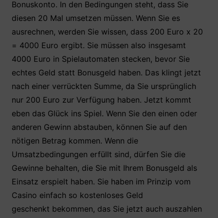
Bonuskonto. In den Bedingungen steht, dass Sie
diesen 20 Mal umsetzen müssen. Wenn Sie es
ausrechnen, werden Sie wissen, dass 200 Euro x 20
= 4000 Euro ergibt. Sie müssen also insgesamt
4000 Euro in Spielautomaten stecken, bevor Sie
echtes Geld statt Bonusgeld haben. Das klingt jetzt
nach einer verrückten Summe, da Sie ursprünglich
nur 200 Euro zur Verfügung haben. Jetzt kommt
eben das Glück ins Spiel. Wenn Sie den einen oder
anderen Gewinn abstauben, können Sie auf den
nötigen Betrag kommen. Wenn die
Umsatzbedingungen erfüllt sind, dürfen Sie die
Gewinne behalten, die Sie mit Ihrem Bonusgeld als
Einsatz erspielt haben. Sie haben im Prinzip vom
Casino einfach so kostenloses Geld
geschenkt bekommen, das Sie jetzt auch auszahlen