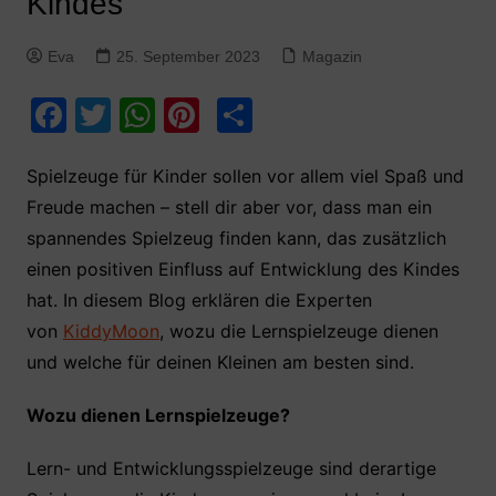
Kindes
Eva
25. September 2023
Magazin
F
T
W
Pi
T
a
w
h
nt
ei
c
itt
at
er
le
Spielzeuge für Kinder sollen vor allem viel Spaß und
Freude machen – stell dir aber vor, dass man ein
e
er
s
e
n
spannendes Spielzeug finden kann, das zusätzlich
b
A
st
einen positiven Einfluss auf Entwicklung des Kindes
o
p
hat. In diesem Blog erklären die Experten
o
p
von
KiddyMoon
, wozu die Lernspielzeuge dienen
k
und welche für deinen Kleinen am besten sind.
Wozu dienen Lernspielzeuge?
Lern- und Entwicklungsspielzeuge sind derartige