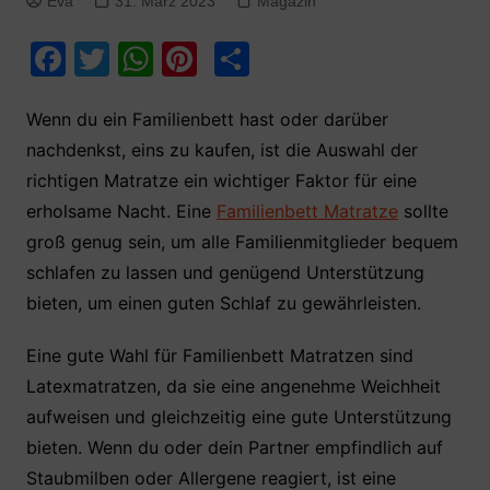
Eva
31. März 2023
Magazin
F
T
W
Pi
T
a
w
h
nt
ei
c
itt
at
er
le
Wenn du ein Familienbett hast oder darüber
nachdenkst, eins zu kaufen, ist die Auswahl der
e
er
s
e
n
richtigen Matratze ein wichtiger Faktor für eine
b
A
st
erholsame Nacht. Eine
Familienbett Matratze
sollte
o
p
groß genug sein, um alle Familienmitglieder bequem
o
p
schlafen zu lassen und genügend Unterstützung
k
bieten, um einen guten Schlaf zu gewährleisten.
Eine gute Wahl für Familienbett Matratzen sind
Latexmatratzen, da sie eine angenehme Weichheit
aufweisen und gleichzeitig eine gute Unterstützung
bieten. Wenn du oder dein Partner empfindlich auf
Staubmilben oder Allergene reagiert, ist eine