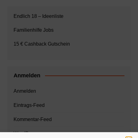
Endlich 18 – Ideenliste
Familienhilfe Jobs
15 € Cashback Gutschein
Anmelden
Anmelden
Eintrags-Feed
Kommentar-Feed
WordPress.org