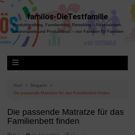
Zum
Inhalt
familös-DieTestfamilie
springen
Produkttestblog, Familienblog, Reiseblog – Rezensionen,
Gewinnspiele und Produkttests – von Familien für Familien
Start
Magazin
Die passende Matratze für das Familienbett finden
Die passende Matratze für das
Familienbett finden