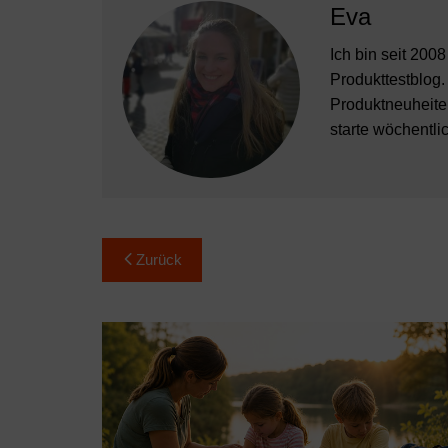
Eva
Ich bin seit 200
Produkttestblog.
Produktneuheiten
starte wöchentli
Beitragsnavigation
Zurück