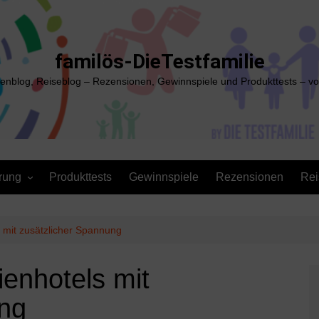
familös-DieTestfamilie
ienblog, Reiseblog – Rezensionen, Gewinnspiele und Produkttests – vo
rung
Produkttests
Gewinnspiele
Rezensionen
Rei
 mit zusätzlicher Spannung
ienhotels mit
ung