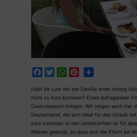
F
T
W
Pi
T
a
w
h
nt
ei
c
itt
at
er
le
Habt ihr Lust mit der Familie einen richtig t
nicht zu kurz kommen? Einen aufregenden Fla
e
er
s
e
n
Casinobesuch bringen. Wir zeigen euch hier d
b
A
st
Deutschland, die sich ideal für den Urlaub mi
o
p
kurz kommen. In den Unterkünften ist für ab
o
p
Kleinen gesorgt, so dass sich die Eltern bei 