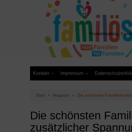
Zum
Inhalt
springen
Produkttestblog, Famil
Kontakt
Impressum
Datenschutzerklä
Presse
Cookie-Richtlinie (EU)
Daten anfordern /
Media Kit
Löschantrag
Start
Magazin
Die schönsten Familienhotels
Die schönsten Famil
zusätzlicher Spann