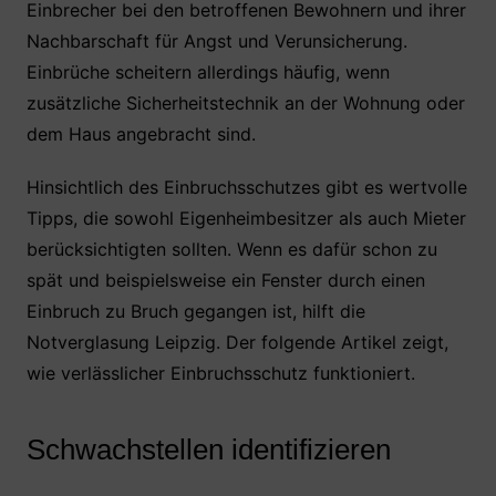
Einbrecher bei den betroffenen Bewohnern und ihrer
e
er
s
e
n
Nachbarschaft für Angst und Verunsicherung.
b
A
st
Einbrüche scheitern allerdings häufig, wenn
o
p
zusätzliche Sicherheitstechnik an der Wohnung oder
o
p
dem Haus angebracht sind.
k
Hinsichtlich des Einbruchsschutzes gibt es wertvolle
Tipps, die sowohl Eigenheimbesitzer als auch Mieter
berücksichtigten sollten. Wenn es dafür schon zu
spät und beispielsweise ein Fenster durch einen
Einbruch zu Bruch gegangen ist, hilft die
Notverglasung Leipzig. Der folgende Artikel zeigt,
wie verlässlicher Einbruchsschutz funktioniert.
Schwachstellen identifizieren