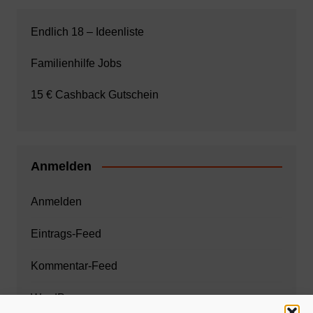
Endlich 18 – Ideenliste
Familienhilfe Jobs
15 € Cashback Gutschein
Anmelden
Anmelden
Eintrags-Feed
Kommentar-Feed
WordPress.org