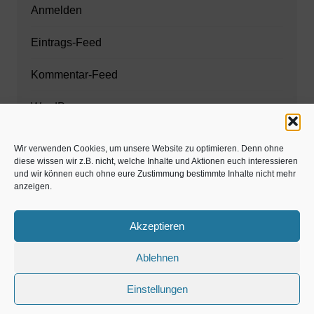
Anmelden
Eintrags-Feed
Kommentar-Feed
WordPress.org
Wir verwenden Cookies, um unsere Website zu optimieren. Denn ohne
diese wissen wir z.B. nicht, welche Inhalte und Aktionen euch interessieren
Zahnarzt München
und wir können euch ohne eure Zustimmung bestimmte Inhalte nicht mehr
anzeigen.
www.estaregistrierung.org – ESTA
Akzeptieren
Ablehnen
©familös - dieTestfamilie -
Einstellungen
Kolumne
Privates
Einschulung & Schulzeit