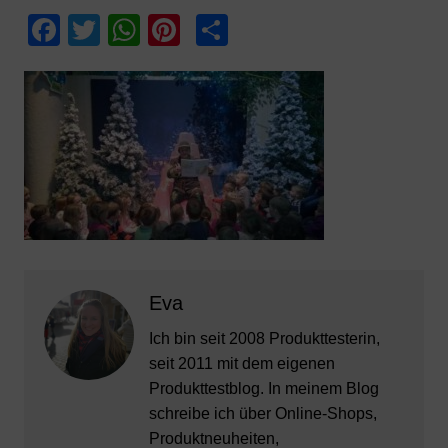
F
T
W
Pi
T
a
w
h
nt
ei
c
itt
at
er
le
e
er
s
e
n
b
A
st
o
p
o
p
k
Eva
Ich bin seit 2008 Produkttesterin,
seit 2011 mit dem eigenen
Produkttestblog. In meinem Blog
schreibe ich über Online-Shops,
Produktneuheiten,