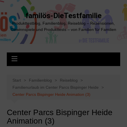
Zum
Inhalt
familös-DieTestfamilie
springen
Produkttestblog, Familienblog, Reiseblog – Rezensionen,
Gewinnspiele und Produkttests – von Familien für Familien
Start
Familienblog
Reiseblog
Familienurlaub im Center Parcs Bispinger Heide
Center Parcs Bispinger Heide Animation (3)
Center Parcs Bispinger Heide
Animation (3)