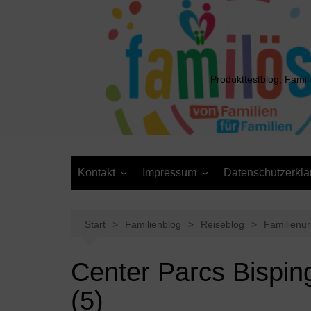
Zum
Inhalt
springen
Produkttestblog, Famil
Kontakt
Impressum
Datenschutzerklä
Presse
Cookie-Richtlinie (EU)
Daten anfordern /
Media Kit
Löschantrag
Start
Familienblog
Reiseblog
Familienur
Center Parcs Bispi
(5)