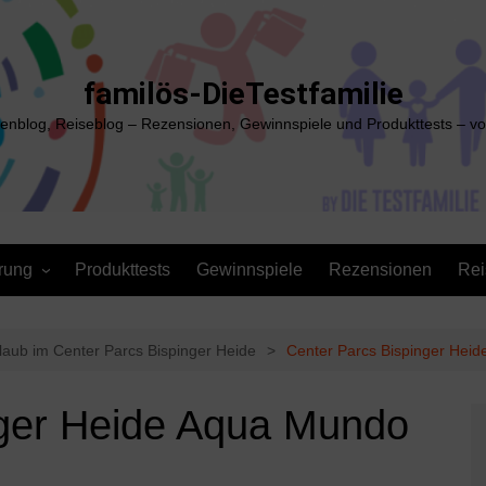
familös-DieTestfamilie
ienblog, Reiseblog – Rezensionen, Gewinnspiele und Produkttests – vo
rung
Produkttests
Gewinnspiele
Rezensionen
Rei
laub im Center Parcs Bispinger Heide
Center Parcs Bispinger Heid
nger Heide Aqua Mundo