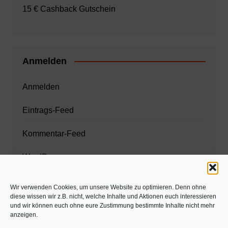
15 € Cashback Gutschein
Anmelden
Anmelden
Eintrags-Feed
Kommentar-Feed
WordPress.org
Wir verwenden Cookies, um unsere Website zu optimieren. Denn ohne
diese wissen wir z.B. nicht, welche Inhalte und Aktionen euch interessieren
Zahnarzt München
und wir können euch ohne eure Zustimmung bestimmte Inhalte nicht mehr
anzeigen.