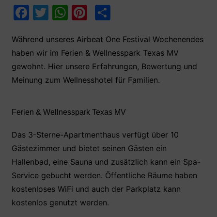
F
T
W
Pi
T
a
w
h
nt
ei
c
itt
at
er
le
Während unseres Airbeat One Festival Wochenendes
haben wir im Ferien & Wellnesspark Texas MV
e
er
s
e
n
gewohnt. Hier unsere Erfahrungen, Bewertung und
b
A
st
Meinung zum Wellnesshotel für Familien.
o
p
o
p
Ferien & Wellnesspark Texas MV
k
Das 3-Sterne-Apartmenthaus verfügt über 10
Gästezimmer und bietet seinen Gästen ein
Hallenbad, eine Sauna und zusätzlich kann ein Spa-
Service gebucht werden. Öffentliche Räume haben
kostenloses WiFi und auch der Parkplatz kann
kostenlos genutzt werden.