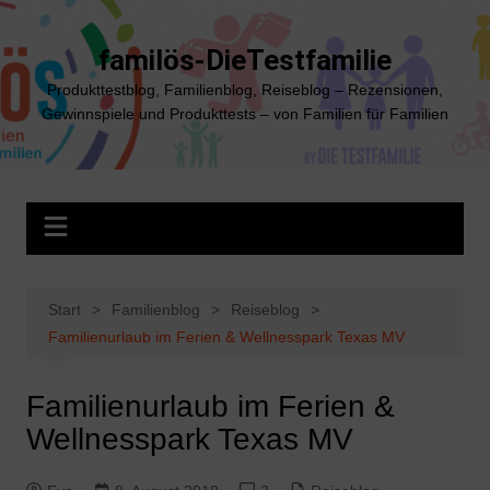
Zum
Inhalt
familös-DieTestfamilie
springen
Produkttestblog, Familienblog, Reiseblog – Rezensionen,
Gewinnspiele und Produkttests – von Familien für Familien
Start
Familienblog
Reiseblog
Familienurlaub im Ferien & Wellnesspark Texas MV
Familienurlaub im Ferien &
Wellnesspark Texas MV