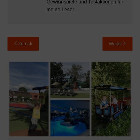
Gewinnspiele und Testaktionen für
meine Leser.
Beitragsnavigation
Zurück
Weiter