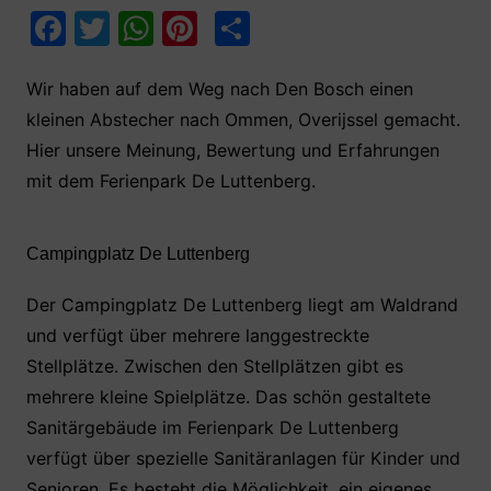
F
T
W
Pi
T
a
w
h
nt
ei
c
itt
at
er
le
Wir haben auf dem Weg nach Den Bosch einen
kleinen Abstecher nach Ommen, Overijssel gemacht.
e
er
s
e
n
Hier unsere Meinung, Bewertung und Erfahrungen
b
A
st
mit dem Ferienpark De Luttenberg.
o
p
o
p
Campingplatz De Luttenberg
k
Der Campingplatz De Luttenberg liegt am Waldrand
und verfügt über mehrere langgestreckte
Stellplätze. Zwischen den Stellplätzen gibt es
mehrere kleine Spielplätze. Das schön gestaltete
Sanitärgebäude im Ferienpark De Luttenberg
verfügt über spezielle Sanitäranlagen für Kinder und
Senioren. Es besteht die Möglichkeit, ein eigenes