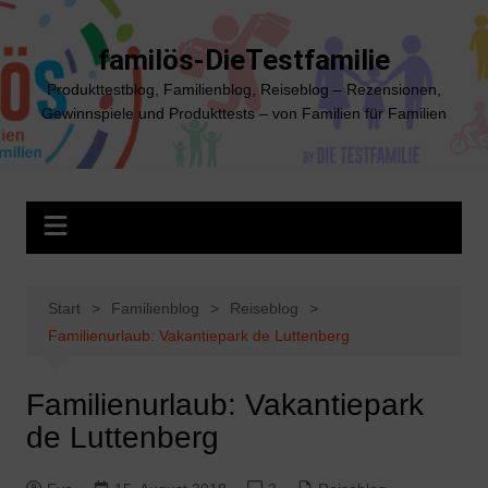
Zum
Inhalt
familös-DieTestfamilie
springen
Produkttestblog, Familienblog, Reiseblog – Rezensionen,
Gewinnspiele und Produkttests – von Familien für Familien
Start
Familienblog
Reiseblog
Familienurlaub: Vakantiepark de Luttenberg
Familienurlaub: Vakantiepark
de Luttenberg