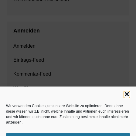
Anmelden
Anmelden
Eintrags-Feed
Kommentar-Feed
WordPress.org
Wir verwenden Cookies, um unsere Website zu optimieren. Denn ohne
diese wissen wir z.B. nicht, welche Inhalte und Aktionen euch interessieren
Zahnarzt München
und wir können euch ohne eure Zustimmung bestimmte Inhalte nicht mehr
anzeigen.
www.estaregistrierung.org – ESTA